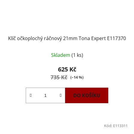
Klíč očkoplochý ráčnový 21mm Tona Expert E117370
Skladem
(1 ks)
625 Kč
735 Kč
(–14 %)
DO KOŠÍKU
Kód:
E113311