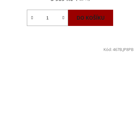
DO KOŠÍKU
Kód:
467B.JP8PB