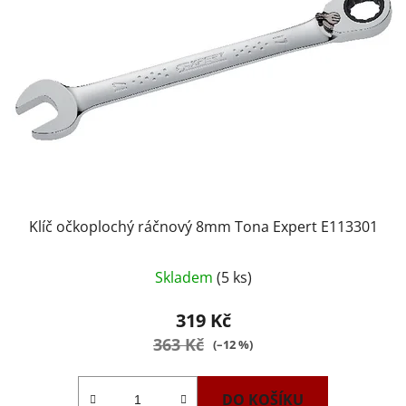
Klíč očkoplochý ráčnový 8mm Tona Expert E113301
Skladem
(5 ks)
319 Kč
363 Kč
(–12 %)
DO KOŠÍKU