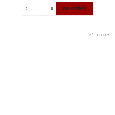
DO KOŠÍKU
Kód:
E117374