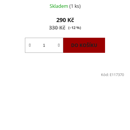
Průměrné
Skladem
(1 ks)
hodnocení
produktu
290 Kč
je
330 Kč
(–12 %)
4,0
z
DO KOŠÍKU
5
hvězdiček.
Kód:
E117370