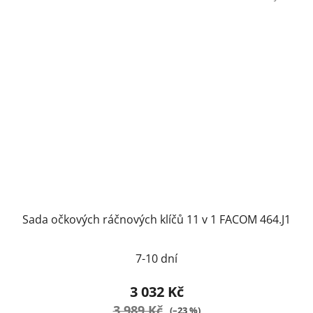
Sada očkových ráčnových klíčů 11 v 1 FACOM 464.J1
7-10 dní
3 032 Kč
3 989 Kč
(–23 %)