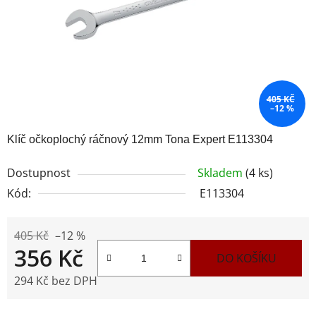
405 KČ
–12 %
Klíč očkoplochý ráčnový 12mm Tona Expert E113304
Dostupnost
Skladem
(4 ks)
Kód:
E113304
405 Kč
–12 %
356 Kč
DO KOŠÍKU
294 Kč bez DPH
Měrná cena: