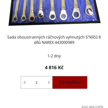
Sada oboustranných ráčnových vyhnutých 5°klíčů 8
dílů NAREX 443000989
1-2 dny
4 816 Kč
DO KOŠÍKU
Kód:
464.J1APB