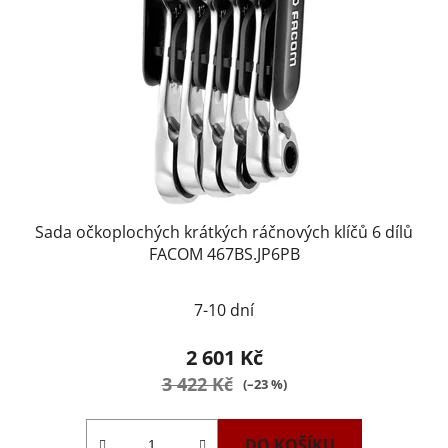
Sada očkoplochých krátkých ráčnových klíčů 6 dílů
FACOM 467BS.JP6PB
7-10 dní
2 601 Kč
3 422 Kč
(–23 %)
DO KOŠÍKU