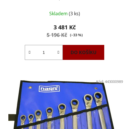
Průměrné
Skladem
(3 ks)
hodnocení
produktu
3 481 Kč
je
5 196 Kč
(–33 %)
4,0
z
DO KOŠÍKU
5
hvězdiček.
Kód:
443000989