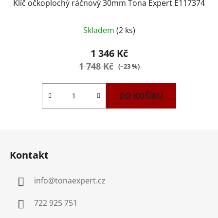
Klíč očkoplochý ráčnový 30mm Tona Expert E117374
Skladem
(2 ks)
1 346 Kč
1 748 Kč
(–23 %)
DO KOŠÍKU
Z
á
Kontakt
p
a
info
@
tonaexpert.cz
t
í
722 925 751