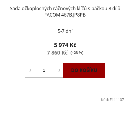
Sada očkoplochých ráčnových klíčů s páčkou 8 dílů
FACOM 467B.JP8PB
5-7 dní
5 974 Kč
7 860 Kč
(–23 %)
DO KOŠÍKU
Kód:
E111107