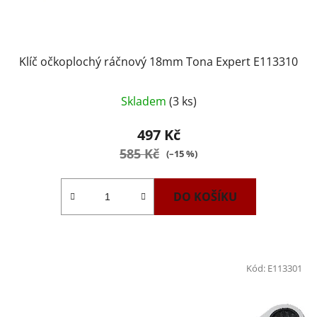
Klíč očkoplochý ráčnový 18mm Tona Expert E113310
Skladem
(3 ks)
497 Kč
585 Kč
(–15 %)
DO KOŠÍKU
Kód:
E113301