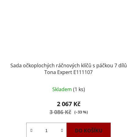
Sada očkoplochých ráčnových klíčů s páčkou 7 dílů
Tona Expert E111107
Skladem
(1 ks)
2 067 Kč
3 086 Kč
(–33 %)
DO KOŠÍKU