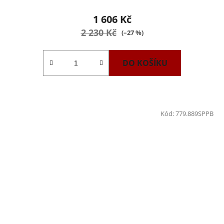
1 606 Kč
2 230 Kč
(–27 %)
DO KOŠÍKU
Kód:
779.889SPPB