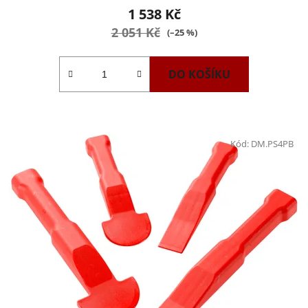
1 538 Kč
2 051 Kč
(–25 %)
DO KOŠÍKU
Kód:
DM.PS4PB