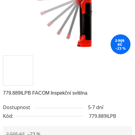
2 505
KČ
–23 %
779.889ILPB FACOM Inspekční svítilna
Dostupnost
5-7 dní
Kód:
779.889ILPB
2 505 Kč
–23 %