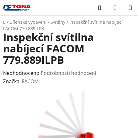
Přejít
Hledat
NÁKUP
na
KOŠÍK
obsah
Domů
/
Dílenské vybavení
/
Svítilny
/
Inspekční svítilna nabíjecí
FACOM 779.889ILPB
Inspekční svítilna
nabíjecí FACOM
779.889ILPB
Průměrné
Neohodnoceno
Podrobnosti hodnocení
hodnocení
Značka:
FACOM
produktu
je
0,0
z
5
hvězdiček.