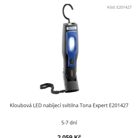
Kód:
E201427
Kloubová LED nabíjecí svítilna Tona Expert E201427
Průměrné
5-7 dní
hodnocení
produktu
2 059 Kč