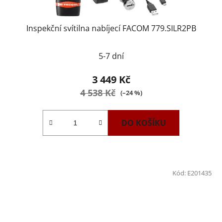
Inspekční svítilna nabíjecí FACOM 779.SILR2PB
5-7 dní
3 449 Kč
4 538 Kč
(–24 %)
DO KOŠÍKU
Kód:
E201435