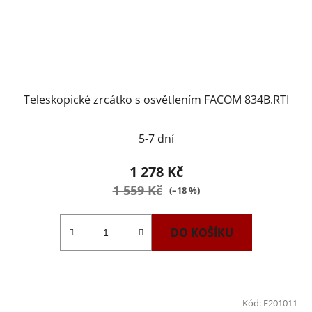
Teleskopické zrcátko s osvětlením FACOM 834B.RTI
5-7 dní
1 278 Kč
1 559 Kč
(–18 %)
DO KOŠÍKU
Kód:
E201011