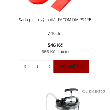
Sada plastových dlát FACOM DM.PS4PB
7-10 dní
546 Kč
666 Kč
(–18 %)
DO KOŠÍKU
Kód:
DM.EXT9-5