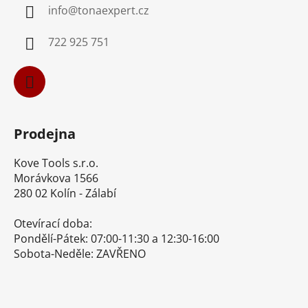
info
@
tonaexpert.cz
t
í
722 925 751
Prodejna
Kove Tools s.r.o.
Morávkova 1566
280 02 Kolín - Zálabí
Otevírací doba:
Pondělí-Pátek: 07:00-11:30 a 12:30-16:00
Sobota-Neděle: ZAVŘENO