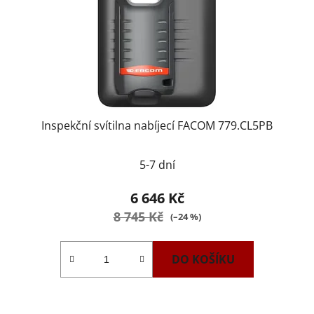
Inspekční svítilna nabíjecí FACOM 779.CL5PB
5-7 dní
6 646 Kč
8 745 Kč
(–24 %)
DO KOŠÍKU