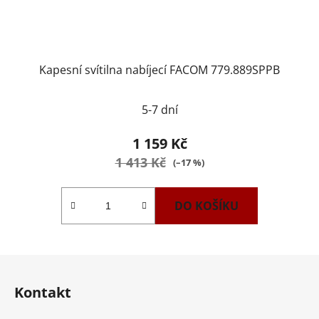
Kapesní svítilna nabíjecí FACOM 779.889SPPB
5-7 dní
1 159 Kč
1 413 Kč
(–17 %)
DO KOŠÍKU
Z
á
Kontakt
p
a