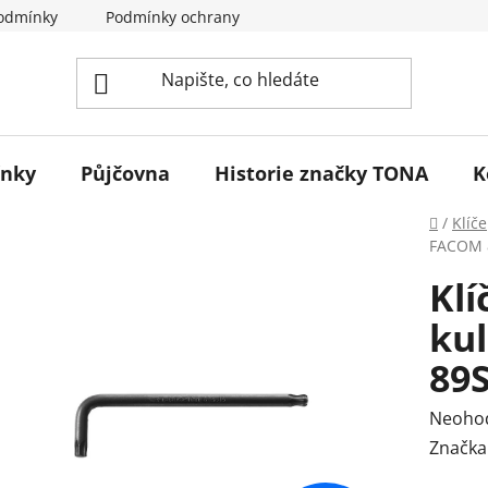
odmínky
Podmínky ochrany osobních údajů
Reklamace 
ínky
Půjčovna
Historie značky TONA
K
Domů
/
Klíče
FACOM 
Klí
ku
89S
Průmě
Neoho
hodnoc
Značka
produk