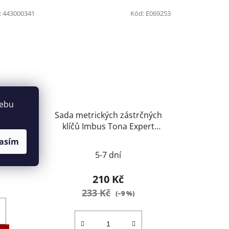
:
443000341
Kód:
E069253
webu
ů TORX s
Sada metrických zástrčných
 9dílná
klíčů Imbus Tona Expert
E069253
asím
5-7 dní
210 Kč
233 Kč
(–9 %)