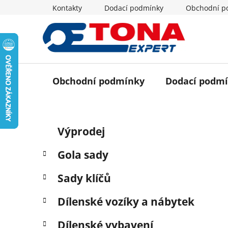
Přejít
Kontakty
Dodací podmínky
Obchodní p
na
obsah
Obchodní podmínky
Dodací podm
P
K
Přeskočit
Výprodej
a
o
kategorie
t
s
Gola sady
e
t
g
r
Sady klíčů
o
a
r
Dílenské vozíky a nábytek
i
n
e
n
Dílenské vybavení