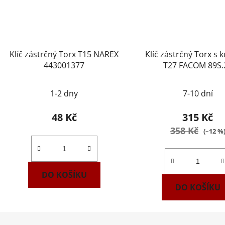
Klíč zástrčný Torx T15 NAREX
Klíč zástrčný Torx s 
443001377
T27 FACOM 89S.
1-2 dny
7-10 dní
48 Kč
315 Kč
358 Kč
(–12 %
DO KOŠÍKU
DO KOŠÍKU