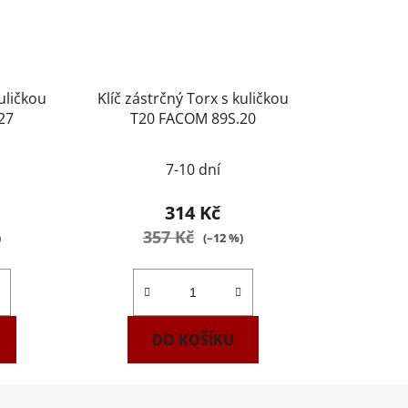
kuličkou
Klíč zástrčný Torx s kuličkou
27
T20 FACOM 89S.20
7-10 dní
314 Kč
357 Kč
)
(–12 %)
DO KOŠÍKU