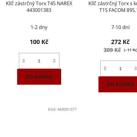
Klíč zástrčný Torx T45 NAREX
Klíč zástrčný Torx s 
443001383
T15 FACOM 89S.
1-2 dny
7-10 dní
100 Kč
272 Kč
309 Kč
(–11 %
DO KOŠÍKU
DO KOŠÍKU
Kód:
443001377