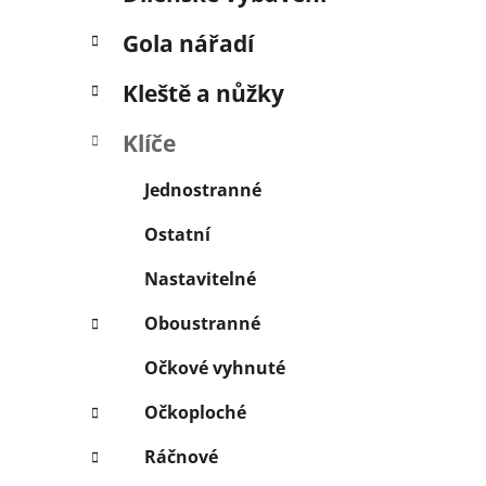
í
p
Gola nářadí
a
n
Kleště a nůžky
e
Klíče
l
Jednostranné
Ostatní
Nastavitelné
Oboustranné
Očkové vyhnuté
Očkoploché
Ráčnové