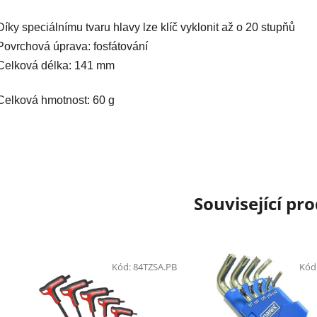
Díky speciálnímu tvaru hlavy lze klíč vyklonit až o 20 stupňů
Povrchová úprava: fosfátování
Celková délka: 141 mm
Celková hmotnost: 60 g
Související pr
Kód:
84TZSA.PB
Kód