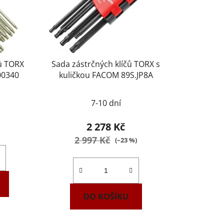
čů TORX
Sada zástrčných klíčů TORX s
00340
kuličkou FACOM 89S.JP8A
7-10 dní
2 278 Kč
2 997 Kč
(–23 %)
DO KOŠÍKU