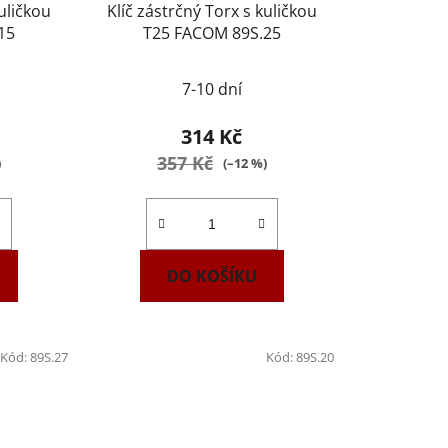
kuličkou
Klíč zástrčný Torx s kuličkou
15
T25 FACOM 89S.25
7-10 dní
314 Kč
357 Kč
)
(–12 %)
DO KOŠÍKU
Kód:
89S.27
Kód:
89S.20