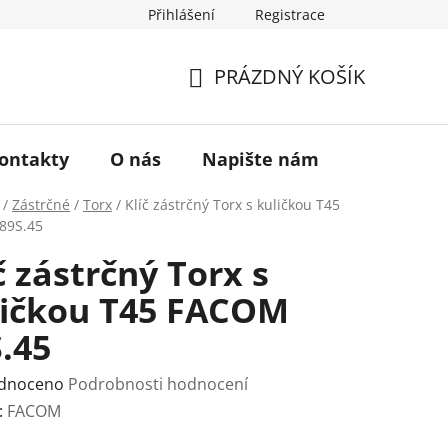
Přihlášení
Registrace
a vrácení zboží
Historie značky TONA
O nás
PRÁZDNÝ KOŠÍK
NÁKUPNÍ
KOŠÍK
ontakty
O nás
Napište nám
/
Zástrčné
/
Torx
/
Klíč zástrčný Torx s kuličkou T45
89S.45
č zástrčný Torx s
ličkou T45 FACOM
.45
rné
dnoceno
Podrobnosti hodnocení
ení
:
FACOM
tu