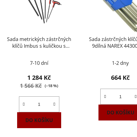
Sada metrických zástrčných
Sada zástrčných klí
klíčů Imbus s kuličkou s
9dílná NAREX 4430
rukojetí FACOM 84TZSA.PB
7-10 dní
1-2 dny
1 284 Kč
664 Kč
1 566 Kč
(–18 %)
DO KOŠÍKU
DO KOŠÍKU