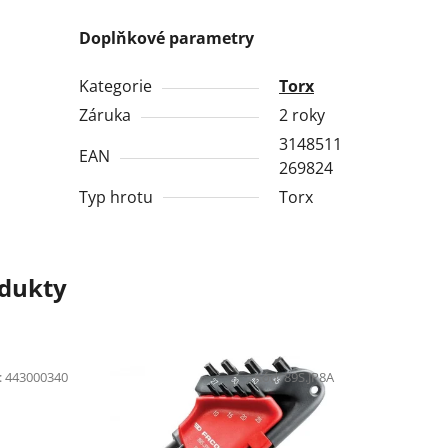
Doplňkové parametry
Kategorie
Torx
Záruka
2 roky
3148511
EAN
269824
Typ hrotu
Torx
odukty
:
443000340
Kód:
89S.JP8A