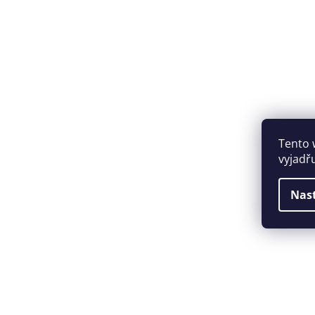
Tento 
vyjadř
Nas