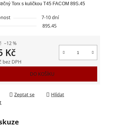
strčný Torx s kuličkou T45 FACOM 89S.45
nost
7-10 dní
89S.45
ek.
č
–12 %
5 Kč
č bez DPH
 cena:
DO KOŠÍKU
Zeptat se
Hlídat
t
skuze