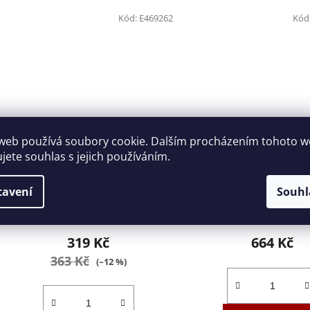
Kód:
E469262
Kód
web používá soubory cookie. Dalším procházením tohoto 
Sada metrických zástrčných
Sada zástrčných klíč
ujete souhlas s jejich používáním.
klíčů Imbus Tona Expert
otvorem 230711TT.609
E469262
443000341
tavení
Souhl
5-7 dní
1-2 dny
319 Kč
664 Kč
363 Kč
(–12 %)