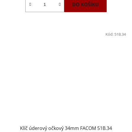
DO KOŠÍKU
Kód:
51B.34
Klíč úderový očkový 34mm FACOM 51B.34