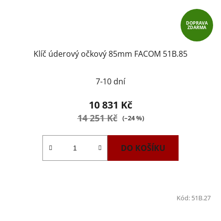
DOPRAVA
ZDARMA
Klíč úderový očkový 85mm FACOM 51B.85
7-10 dní
10 831 Kč
14 251 Kč
(–24 %)
DO KOŠÍKU
Kód:
51B.27