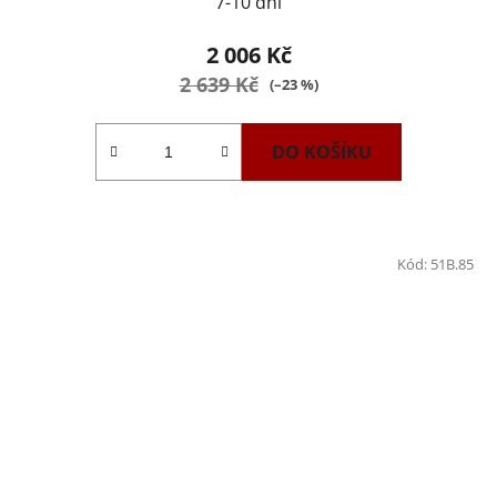
7-10 dní
2 006 Kč
2 639 Kč
(–23 %)
DO KOŠÍKU
Kód:
51B.85