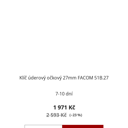
Klíč úderový očkový 27mm FACOM 51B.27
7-10 dní
1 971 Kč
2 593 Kč
(–23 %)