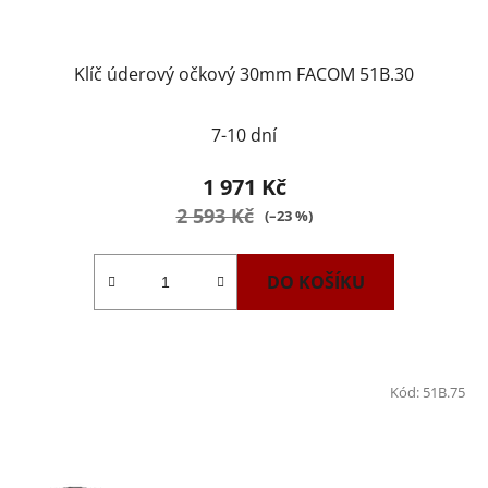
Klíč úderový očkový 30mm FACOM 51B.30
7-10 dní
1 971 Kč
2 593 Kč
(–23 %)
DO KOŠÍKU
Kód:
51B.75