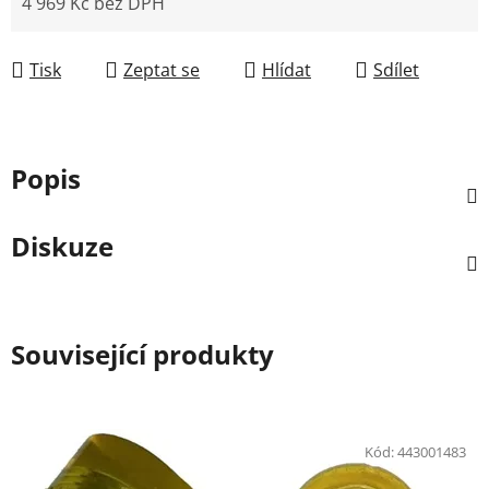
4 969 Kč bez DPH
Měrná cena:
Tisk
Zeptat se
Hlídat
Sdílet
Popis
Diskuze
Související produkty
Kód:
443001483