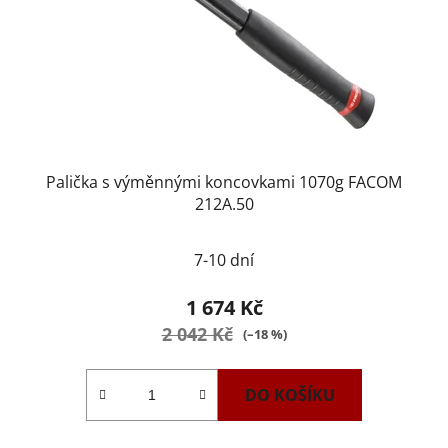
Palička s výměnnými koncovkami 1070g FACOM
212A.50
7-10 dní
1 674 Kč
2 042 Kč
(–18 %)
DO KOŠÍKU