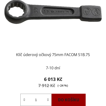
Klíč úderový očkový 75mm FACOM 51B.75
7-10 dní
6 013 Kč
7 912 Kč
(–24 %)
DO KOŠÍKU