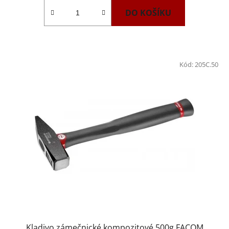
DO KOŠÍKU
Kód:
205C.50
Kladivo zámečnické kompozitové 500g FACOM