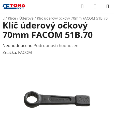
Přejít
Hledat
NÁKUP
na
KOŠÍK
obsah
Domů
/
Klíče
/
Úderové
/
Klíč úderový očkový 70mm FACOM 51B.70
Klíč úderový očkový
70mm FACOM 51B.70
Průměrné
Neohodnoceno
Podrobnosti hodnocení
hodnocení
Značka:
FACOM
produktu
je
0,0
z
5
hvězdiček.