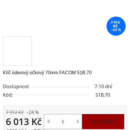
7 912
KČ
–24 %
Klíč úderový očkový 70mm FACOM 51B.70
Dostupnost
7-10 dní
Kód:
51B.70
7 912 Kč
–24 %
6 013 Kč
DO KOŠÍKU