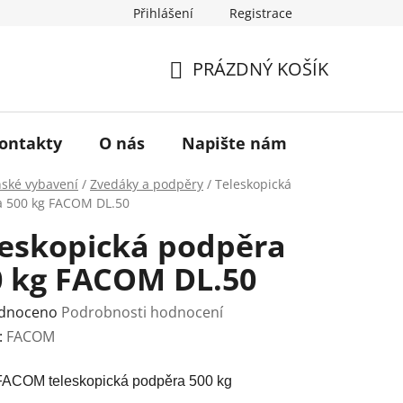
Přihlášení
Registrace
a vrácení zboží
Historie značky TONA
O nás
PRÁZDNÝ KOŠÍK
NÁKUPNÍ
KOŠÍK
ontakty
O nás
Napište nám
nské vybavení
/
Zvedáky a podpěry
/
Teleskopická
 500 kg FACOM DL.50
leskopická podpěra
0 kg FACOM DL.50
rné
dnoceno
Podrobnosti hodnocení
ení
:
FACOM
tu
FACOM teleskopická podpěra 500 kg