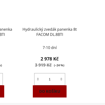
panenka
Hydraulický zvedák panenka 8t
BTI
FACOM DL.8BTI
7-10 dní
2 978 Kč
3 919 Kč
%)
(–24 %)
DO KOŠÍKU