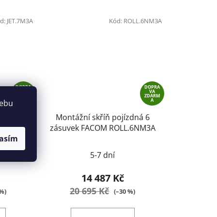
d:
JET.7M3A
Kód:
ROLL.6NM3A
DOPRA
DOPRA
VA
VA
ZDARM
ZDARM
A
A
webu
zdná 7
Montážní skříň pojízdná 6
ACOM
zásuvek FACOM ROLL.6NM3A
asím
5-7 dní
14 487 Kč
20 695 Kč
 %)
(–30 %)