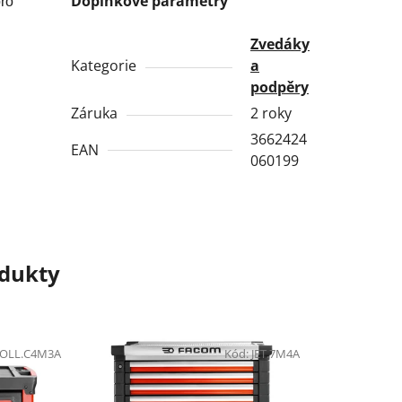
Doplňkové parametry
pro
Zvedáky
Kategorie
a
podpěry
Záruka
2 roky
3662424
EAN
060199
odukty
OLL.C4M3A
Kód:
JET.7M4A