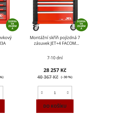
DOPRA
DOPRA
VA
VA
ZDARM
ZDARM
A
A
Montážní skříň pojízdná 7
M3A
zásuvek JET+4 FACOM
JET.7M4A
7-10 dní
28 257 Kč
40 367 Kč
 %)
(–30 %)
DO KOŠÍKU