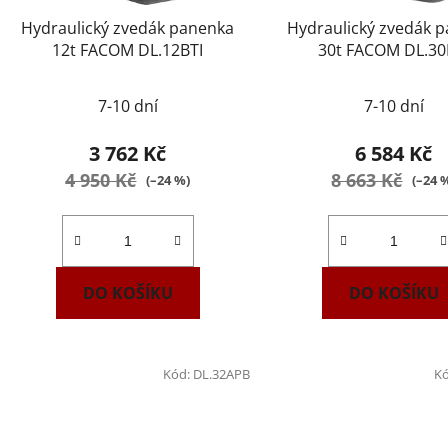
Hydraulický zvedák panenka
Hydraulický zvedák 
12t FACOM DL.12BTI
30t FACOM DL.30
7-10 dní
7-10 dní
3 762 Kč
6 584 Kč
4 950 Kč
8 663 Kč
(–24 %)
(–24 
DO KOŠÍKU
DO KOŠÍKU
Kód:
DL.32APB
K