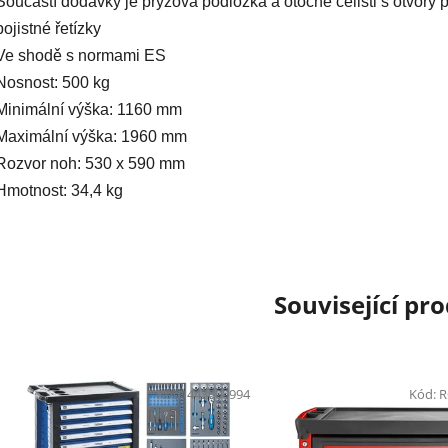
Součástí dodávky je pryžová podložka a otočné čelisti s otvory 
pojistné řetízky
Ve shodě s normami ES
Nosnost: 500 kg
Minimální výška: 1160 mm
Maximální výška: 1960 mm
Rozvor noh: 530 x 590 mm
Hmotnost: 34,4 kg
Související pr
Kód:
443000994
Kód:
R