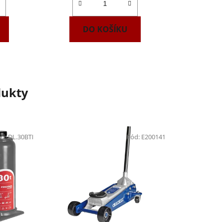
DO KOŠÍKU
dukty
ód:
DL.30BTI
Kód:
E200141