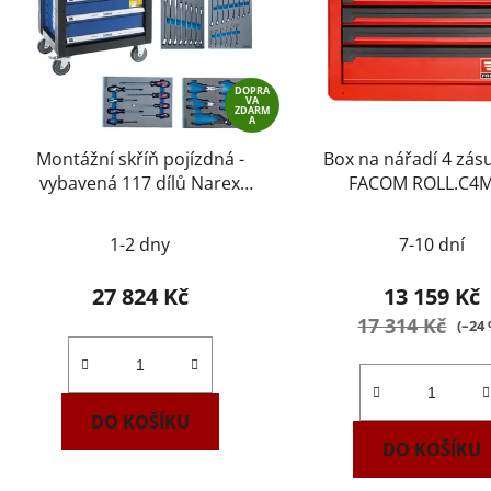
DOPRA
VA
ZDARM
A
Montážní skříň pojízdná -
Box na nářadí 4 zásuvkový
vybavená 117 dílů Narex
FACOM ROLL.C4
443000994
1-2 dny
7-10 dní
27 824 Kč
13 159 Kč
17 314 Kč
(–24
DO KOŠÍKU
DO KOŠÍKU