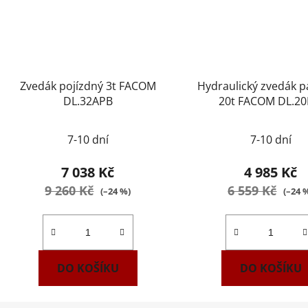
Zvedák pojízdný 3t FACOM
Hydraulický zvedák 
DL.32APB
20t FACOM DL.20
7-10 dní
7-10 dní
7 038 Kč
4 985 Kč
9 260 Kč
6 559 Kč
(–24 %)
(–24 
DO KOŠÍKU
DO KOŠÍKU