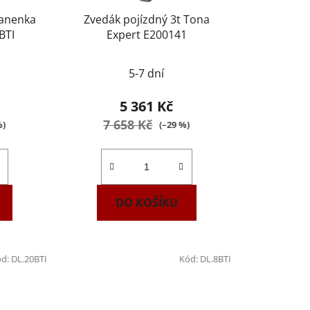
panenka
Zvedák pojízdný 3t Tona
BTI
Expert E200141
Průměrné
5-7 dní
hodnocení
produktu
5 361 Kč
je
7 658 Kč
%)
(–29 %)
3,2
z
5
hvězdiček.
DO KOŠÍKU
ód:
DL.20BTI
Kód:
DL.8BTI