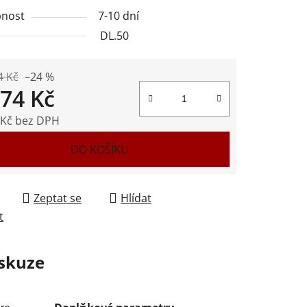
nost
7-10 dní
DL.50
ek.
4 Kč
–24 %
374 Kč
 Kč bez DPH
 cena:
DO KOŠÍKU
Zeptat se
Hlídat
t
skuze