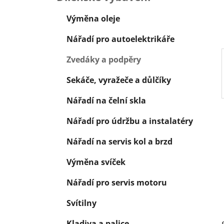
í
p
Výměna oleje
a
Nářadí pro autoelektrikáře
n
e
Zvedáky a podpěry
l
Sekáče, vyražeče a důlčíky
Nářadí na čelní skla
Nářadí pro údržbu a instalatéry
Nářadí na servis kol a brzd
Výměna svíček
Nářadí pro servis motoru
Svítilny
Kladiva a palice