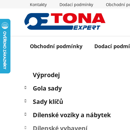
Přejít
Kontakty
Dodací podmínky
Obchodní p
na
obsah
Obchodní podmínky
Dodací podm
P
K
Přeskočit
Výprodej
a
o
kategorie
t
s
Gola sady
e
t
g
r
Sady klíčů
o
a
r
Dílenské vozíky a nábytek
i
n
e
n
Dílenské vybavení