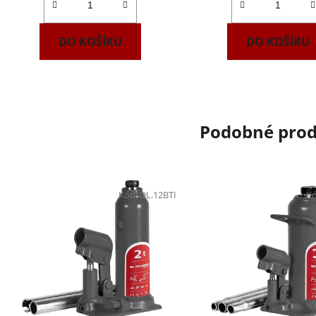
DO KOŠÍKU
DO KOŠÍKU
Podobné pro
Kód:
DL.12BTI
K