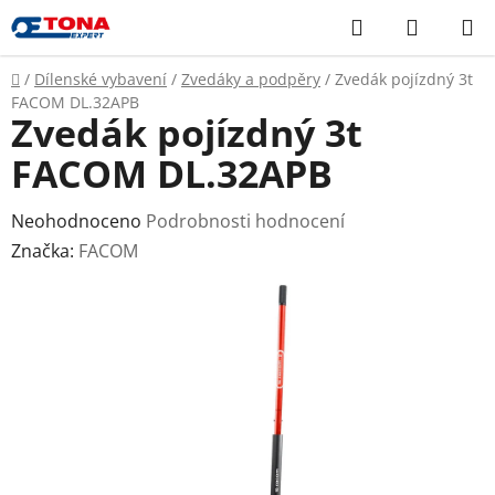
Přejít
Hledat
NÁKUP
na
KOŠÍK
obsah
Domů
/
Dílenské vybavení
/
Zvedáky a podpěry
/
Zvedák pojízdný 3t
FACOM DL.32APB
Zvedák pojízdný 3t
FACOM DL.32APB
Průměrné
Neohodnoceno
Podrobnosti hodnocení
hodnocení
Značka:
FACOM
produktu
je
0,0
z
5
hvězdiček.