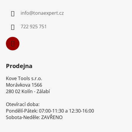
p
a
info
@
tonaexpert.cz
t
í
722 925 751
Prodejna
Kove Tools s.r.o.
Morávkova 1566
280 02 Kolín - Zálabí
Otevírací doba:
Pondělí-Pátek: 07:00-11:30 a 12:30-16:00
Sobota-Neděle: ZAVŘENO