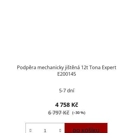
Podpěra mechanicky jištěná 12t Tona Expert
E200145
5-7 dní
4 758 Kč
6 797 Kč
(–30 %)
DO KOŠÍKU