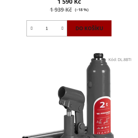
1 590 Kč
1 939 Kč
(–18 %)
DO KOŠÍKU
Kód:
DL.8BTI