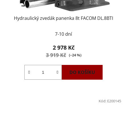
Hydraulický zvedák panenka 8t FACOM DL.8BTI
7-10 dní
2 978 Kč
3 919 Kč
(–24 %)
DO KOŠÍKU
Kód:
E200145