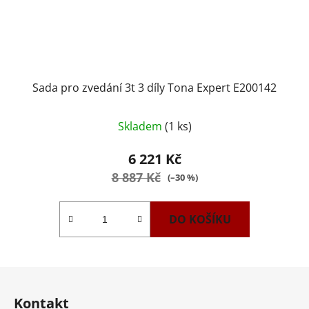
Sada pro zvedání 3t 3 díly Tona Expert E200142
Průměrné
Skladem
(1 ks)
hodnocení
produktu
6 221 Kč
je
8 887 Kč
(–30 %)
4,3
z
DO KOŠÍKU
5
hvězdiček.
Z
á
Kontakt