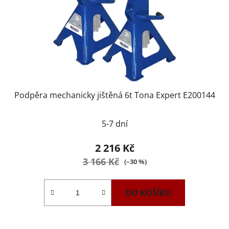
Podpěra mechanicky jištěná 6t Tona Expert E200144
5-7 dní
2 216 Kč
3 166 Kč
(–30 %)
DO KOŠÍKU