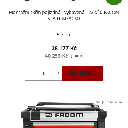
Montážní skříň pojízdná - vybavená 122 dílů FACOM
START.M3ACM1
5-7 dní
28 177 Kč
40 253 Kč
(–30 %)
DO KOŠÍKU
Kód:
JET.CR4M3A