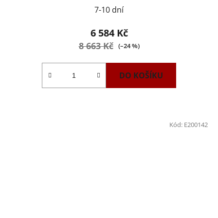
7-10 dní
6 584 Kč
8 663 Kč
(–24 %)
DO KOŠÍKU
Kód:
E200142