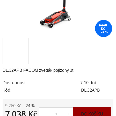
9 260
KČ
–24 %
DL.32APB FACOM zvedák pojízdný 3t
Dostupnost
7-10 dní
Kód:
DL.32APB
9 260 Kč
–24 %
7 038 Kč
DO KOŠÍKU