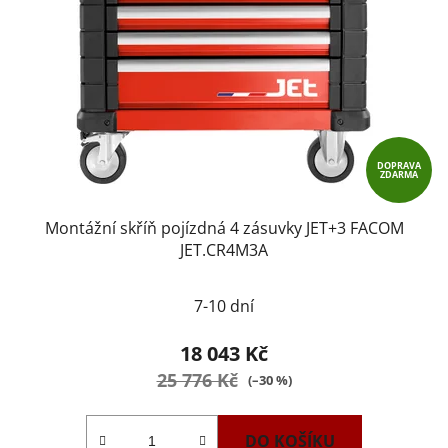
DOPRAVA
ZDARMA
Montážní skříň pojízdná 4 zásuvky JET+3 FACOM
JET.CR4M3A
7-10 dní
18 043 Kč
25 776 Kč
(–30 %)
DO KOŠÍKU