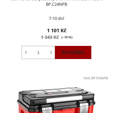
BP.C24NPB
7-10 dní
1 101 Kč
1 343 Kč
(–18 %)
DO KOŠÍKU
Kód:
BP.P20APB