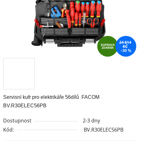
24 814
DOPRAVA
KČ
ZDARMA
–30 %
Servisní kufr pro elektrikáře 56dílů FACOM
BV.R30ELEC56PB
Dostupnost
2-3 dny
Kód:
BV.R30ELEC56PB