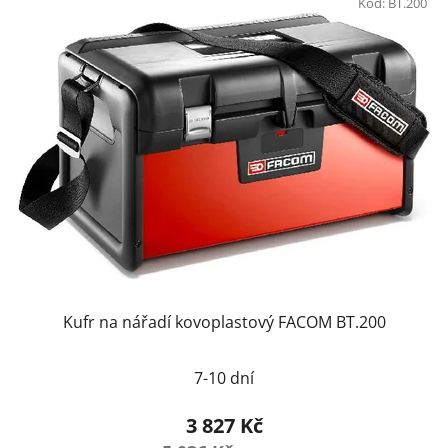
Kód:
BT.200
Kufr na nářadí kovoplastový FACOM BT.200
7-10 dní
3 827 Kč