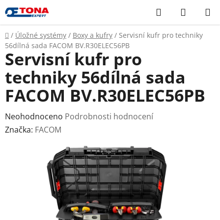
Přejít
Hledat
NÁKUP
na
KOŠÍK
obsah
Domů
/
Úložné systémy
/
Boxy a kufry
/
Servisní kufr pro techniky
56dílná sada FACOM BV.R30ELEC56PB
Servisní kufr pro
techniky 56dílná sada
FACOM BV.R30ELEC56PB
Průměrné
Neohodnoceno
Podrobnosti hodnocení
hodnocení
Značka:
FACOM
produktu
je
0,0
z
5
hvězdiček.