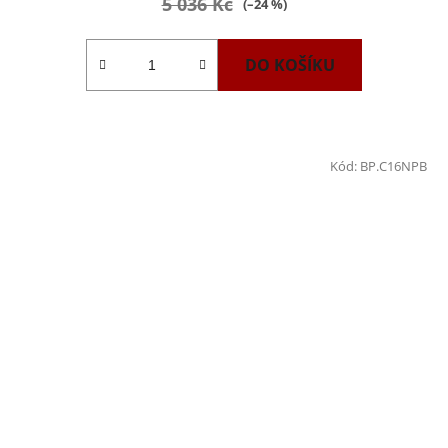
5 036 Kč
(–24 %)
DO KOŠÍKU
Kód:
BP.C16NPB