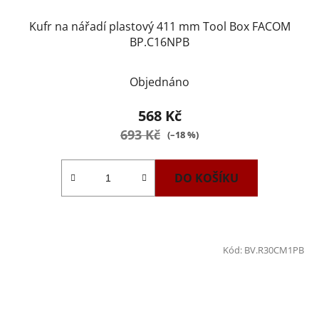
Kufr na nářadí plastový 411 mm Tool Box FACOM
BP.C16NPB
Objednáno
568 Kč
693 Kč
(–18 %)
DO KOŠÍKU
Kód:
BV.R30CM1PB