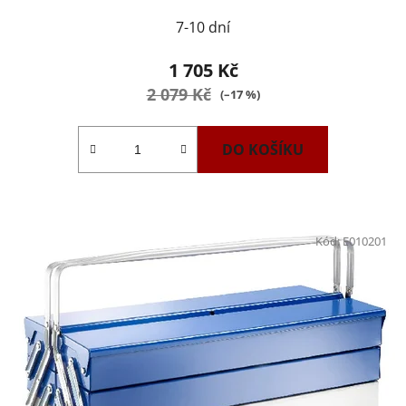
7-10 dní
1 705 Kč
2 079 Kč
(–17 %)
DO KOŠÍKU
Kód:
E010201