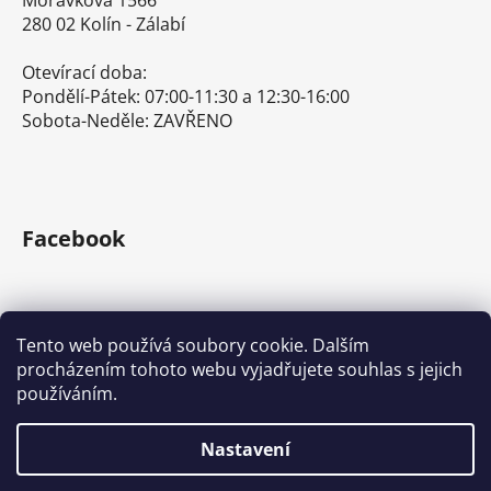
280 02 Kolín - Zálabí
Otevírací doba:
Pondělí-Pátek: 07:00-11:30 a 12:30-16:00
Sobota-Neděle: ZAVŘENO
Facebook
Tento web používá soubory cookie. Dalším
procházením tohoto webu vyjadřujete souhlas s jejich
E-shop s ručním nářadím
Nářadí Stanley a DeWALT
používáním.
Kove Tools s.r.o.
Nastavení