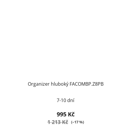
Organizer hluboký FACOMBP.Z8PB
7-10 dní
995 Kč
1 213 Kč
(–17 %)