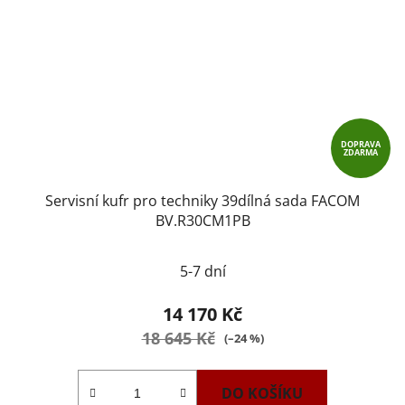
DOPRAVA
ZDARMA
Servisní kufr pro techniky 39dílná sada FACOM
BV.R30CM1PB
5-7 dní
14 170 Kč
18 645 Kč
(–24 %)
DO KOŠÍKU