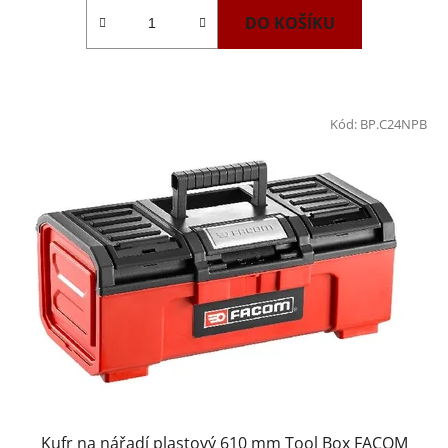
DO KOŠÍKU
Kód:
BP.C24NPB
Kufr na nářadí plastový 610 mm Tool Box FACOM