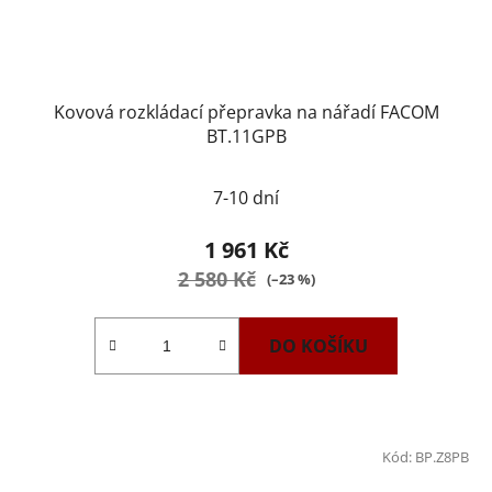
Kovová rozkládací přepravka na nářadí FACOM
BT.11GPB
Průměrné
7-10 dní
hodnocení
produktu
1 961 Kč
je
2 580 Kč
(–23 %)
2,0
z
DO KOŠÍKU
5
hvězdiček.
Kód:
BP.Z8PB