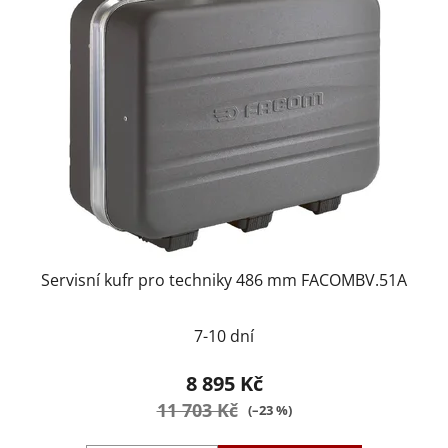
Servisní kufr pro techniky 486 mm FACOMBV.51A
7-10 dní
8 895 Kč
11 703 Kč
(–23 %)