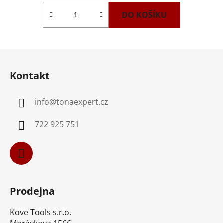
DO KOŠÍKU
Z
á
Kontakt
p
a
info
@
tonaexpert.cz
t
í
722 925 751
Prodejna
Kove Tools s.r.o.
Morávkova 1566