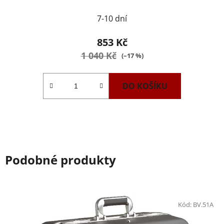
Průměrné
7-10 dní
hodnocení
produktu
853 Kč
je
1 040 Kč
(–17 %)
5,0
z
DO KOŠÍKU
5
hvězdiček.
Podobné produkty
Kód:
BV.51A