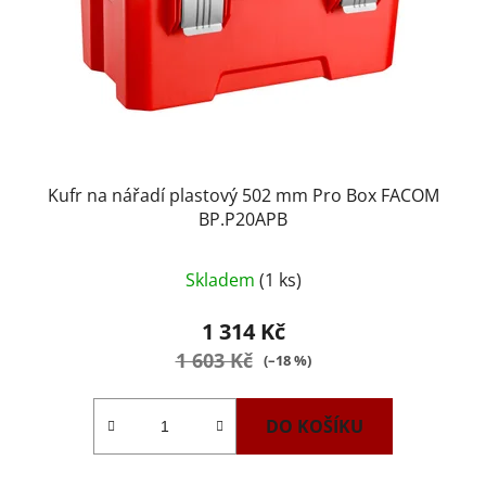
Kufr na nářadí plastový 502 mm Pro Box FACOM
BP.P20APB
Skladem
(1 ks)
1 314 Kč
1 603 Kč
(–18 %)
DO KOŠÍKU