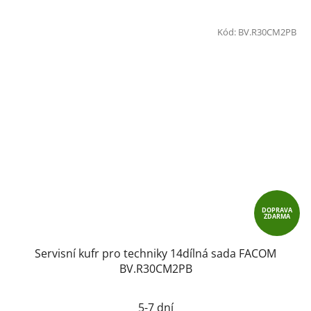
Kód:
BV.R30CM2PB
DOPRAVA
ZDARMA
Servisní kufr pro techniky 14dílná sada FACOM
BV.R30CM2PB
5-7 dní