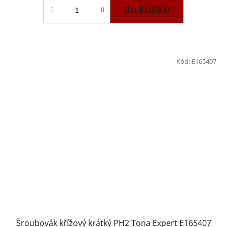
DO KOŠÍKU
Kód:
E165407
Šroubovák křížový krátký PH2 Tona Expert E165407