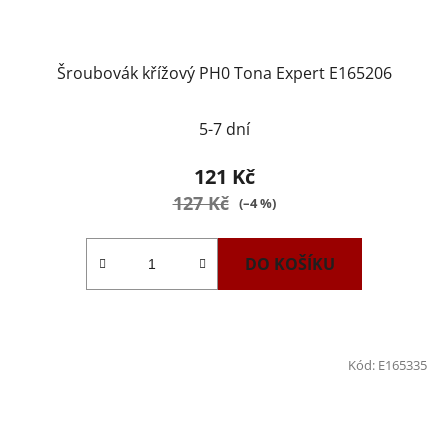
Šroubovák křížový PH0 Tona Expert E165206
5-7 dní
121 Kč
127 Kč
(–4 %)
DO KOŠÍKU
Kód:
E165335