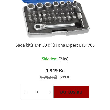
Sada bitů 1/4" 39 dílů Tona Expert E131705
Skladem
(2 ks)
1 319 Kč
1 713 Kč
(–23 %)
DO KOŠÍKU