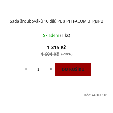
Sada šroubováků 10 dílů PL a PH FACOM BTPJ9PB
Skladem
(1 ks)
1 315 Kč
1 604 Kč
(–18 %)
DO KOŠÍKU
Kód:
443000901