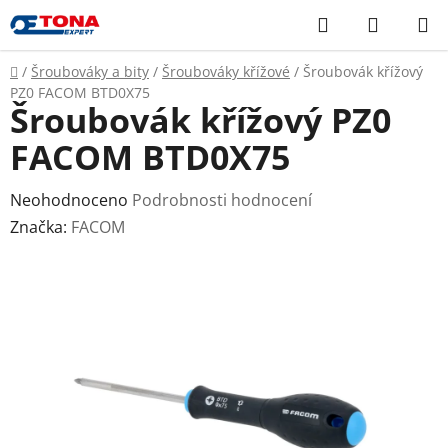
Přejít
Hledat
NÁKUP
na
KOŠÍK
obsah
Domů
/
Šroubováky a bity
/
Šroubováky křížové
/
Šroubovák křížový
PZ0 FACOM BTD0X75
Šroubovák křížový PZ0
FACOM BTD0X75
Průměrné
Neohodnoceno
Podrobnosti hodnocení
hodnocení
Značka:
FACOM
produktu
je
0,0
z
5
hvězdiček.