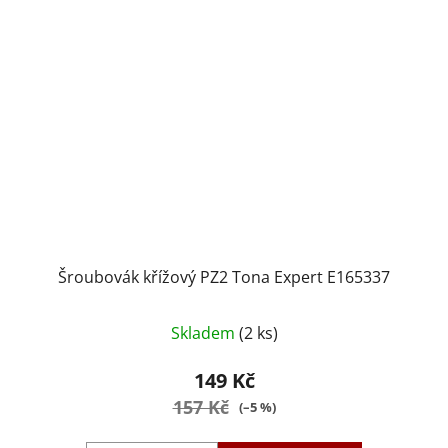
Šroubovák křížový PZ2 Tona Expert E165337
Skladem
(2 ks)
149 Kč
157 Kč
(–5 %)