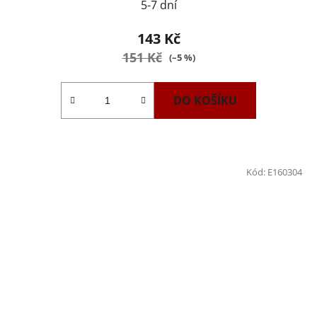
5-7 dní
143 Kč
151 Kč
(–5 %)
DO KOŠÍKU
Kód:
E160304