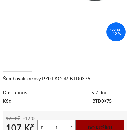
122 KČ
–12 %
Šroubovák křížový PZ0 FACOM BTD0X75
Dostupnost
5-7 dní
Kód:
BTD0X75
122 Kč
–12 %
107 Kč
DO KOŠÍKU