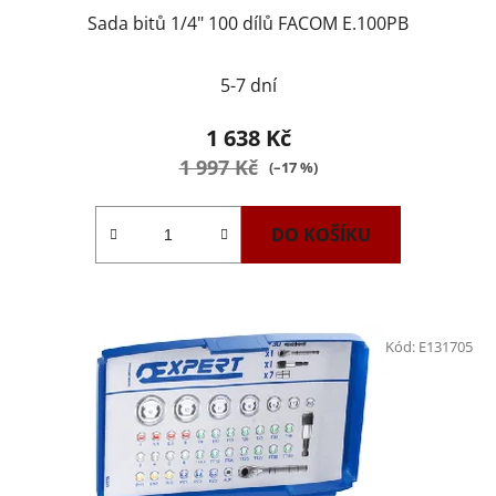
Sada bitů 1/4" 100 dílů FACOM E.100PB
5-7 dní
1 638 Kč
1 997 Kč
(–17 %)
DO KOŠÍKU
Kód:
E131705