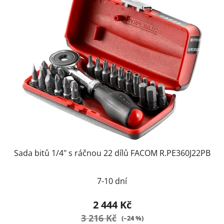
Sada bitů 1/4" s ráčnou 22 dílů FACOM R.PE360J22PB
7-10 dní
2 444 Kč
3 216 Kč
(–24 %)