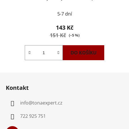
5-7 dní
143 Kč
151 Kč
(–5 %)
DO KOŠÍKU
Z
á
Kontakt
p
a
info
@
tonaexpert.cz
t
í
722 925 751