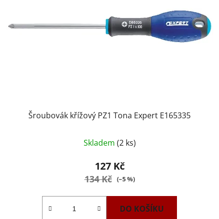
Šroubovák křížový PZ1 Tona Expert E165335
Skladem
(2 ks)
127 Kč
134 Kč
(–5 %)
DO KOŠÍKU